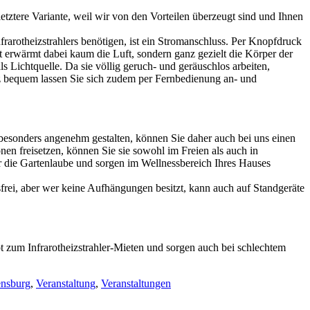
tztere Variante, weil wir von den Vorteilen überzeugt sind und Ihnen
nfrarotheizstrahlers benötigen, ist ein Stromanschluss. Per Knopfdruck
ht erwärmt dabei kaum die Luft, sondern ganz gezielt die Körper der
 Lichtquelle. Da sie völlig geruch- und geräuschlos arbeiten,
z bequem lassen Sie sich zudem per Fernbedienung an- und
y besonders angenehm gestalten, können Sie daher auch bei uns einen
en freisetzen, können Sie sie sowohl im Freien als auch in
r die Gartenlaube und sorgen im Wellnessbereich Ihres Hauses
rei, aber wer keine Aufhängungen besitzt, kann auch auf Standgeräte
ot zum Infrarotheizstrahler-Mieten und sorgen auch bei schlechtem
nsburg
,
Veranstaltung
,
Veranstaltungen