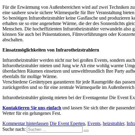
Für die Erwärmung von Außenbereichen wird auf zwei Techniken zurückg
eine saubere sowie sichere Wärmequelle für Ihre Veranstaltung bieten
So benötigen Infrarotheizstrahler keine Gasflasche und produzieren kei
erhalten sie so eine angenehme Wärme, die der des Sonnenlichts gleic
Menschen. Die hocheffizienten Infrarotheizstrahler verwandeln also g
können Sie auch bei Präsentationen, Filmvorführungen oder Konzerte
abschalten.
Einsatzmöglichkeiten von Infrarotheizstrahlern
Infrarotheizstrahler werden nicht nur bei großen Events, sondern auc
Infrarotheizstrahler mieten und Jung wie Alt eine wohlig warme Umgeb
überdachten Räumen einsetzen und umweltfreundlich Ihre Party aufhe
ebenfalls für mollige Wärme.
Verschiedene Gerätetypen garantieren für jede Raumgröße das passen
zurückgreifen und so für eine zentrale Wärmequelle im Außenbereich
Infrarotheizstrahler günstig mieten bei der Eventagentur Die Event E
Kontaktieren Sie uns einfach
und lassen Sie sich über die passenden
Wetter für ein gelungenes Fest.
Kommentar hinterlassen
Die Event Eperten
,
Events
,
heizstrahler
,
Infr
Suche nach: