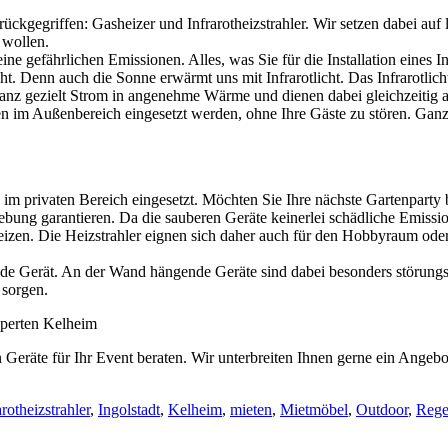
egriffen: Gasheizer und Infrarotheizstrahler. Wir setzen dabei auf le
 wollen.
ne gefährlichen Emissionen. Alles, was Sie für die Installation eines I
ht. Denn auch die Sonne erwärmt uns mit Infrarotlicht. Das Infrarotlic
anz gezielt Strom in angenehme Wärme und dienen dabei gleichzeitig als
n im Außenbereich eingesetzt werden, ohne Ihre Gäste zu stören. Gan
h im privaten Bereich eingesetzt. Möchten Sie Ihre nächste Gartenpart
ung garantieren. Da die sauberen Geräte keinerlei schädliche Emission
izen. Die Heizstrahler eignen sich daher auch für den Hobbyraum ode
de Gerät. An der Wand hängende Geräte sind dabei besonders störungsf
 sorgen.
xperten Kelheim
 Geräte für Ihr Event beraten. Wir unterbreiten Ihnen gerne ein Angeb
arotheizstrahler
,
Ingolstadt
,
Kelheim
,
mieten
,
Mietmöbel
,
Outdoor
,
Rege